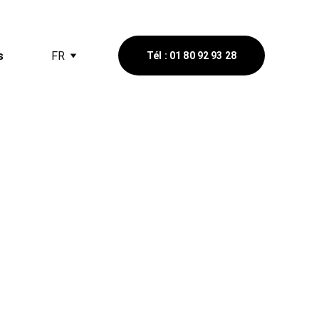
s
FR
Tél : 01 80 92 93 28
caces contre 