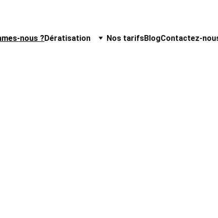
mmes-nous ?
Dératisation
Nos tarifs
Blog
Contactez-nou
-de-France effi
les nuisibles 